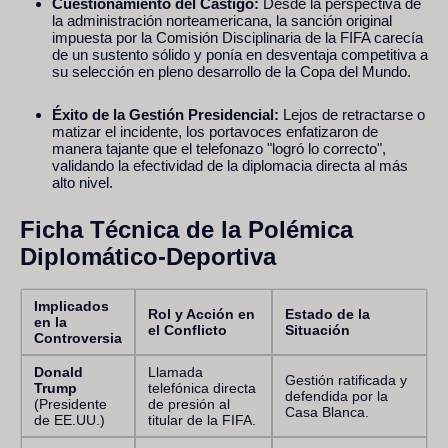
Cuestionamiento del Castigo:
Desde la perspectiva de
la administración norteamericana, la sanción original
impuesta por la Comisión Disciplinaria de la FIFA carecía
de un sustento sólido y ponía en desventaja competitiva a
su selección en pleno desarrollo de la Copa del Mundo.
Éxito de la Gestión Presidencial:
Lejos de retractarse o
matizar el incidente, los portavoces enfatizaron de
manera tajante que el telefonazo "logró lo correcto",
validando la efectividad de la diplomacia directa al más
alto nivel.
Ficha Técnica de la Polémica
Diplomático-Deportiva
Implicados
Rol y Acción en
Estado de la
en la
el Conflicto
Situación
Controversia
Donald
Llamada
Gestión ratificada y
Trump
telefónica directa
defendida por la
(Presidente
de presión al
Casa Blanca.
de EE.UU.)
titular de la FIFA.