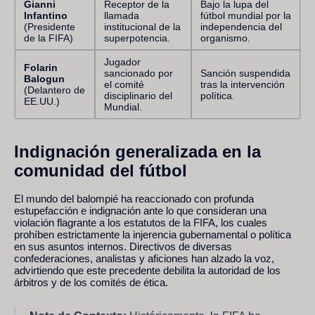
Gianni
Receptor de la
Bajo la lupa del
Infantino
llamada
fútbol mundial por la
(Presidente
institucional de la
independencia del
de la FIFA)
superpotencia.
organismo.
Jugador
Folarin
sancionado por
Sanción suspendida
Balogun
el comité
tras la intervención
(Delantero de
disciplinario del
política.
EE.UU.)
Mundial.
Indignación generalizada en la
comunidad del fútbol
El mundo del balompié ha reaccionado con profunda
estupefacción e indignación ante lo que consideran una
violación flagrante a los estatutos de la FIFA, los cuales
prohíben estrictamente la injerencia gubernamental o política
en sus asuntos internos. Directivos de diversas
confederaciones, analistas y aficiones han alzado la voz,
advirtiendo que este precedente debilita la autoridad de los
árbitros y de los comités de ética.