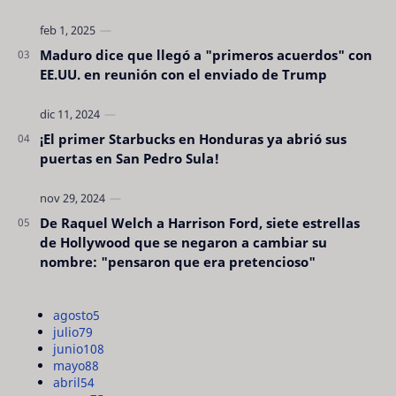
Maduro dice que llegó a "primeros acuerdos" con
EE.UU. en reunión con el enviado de Trump
¡El primer Starbucks en Honduras ya abrió sus
puertas en San Pedro Sula!
De Raquel Welch a Harrison Ford, siete estrellas
de Hollywood que se negaron a cambiar su
nombre: "pensaron que era pretencioso"
agosto
5
julio
79
junio
108
mayo
88
abril
54