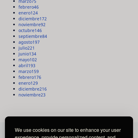
marzo
75
febrero
46
enero
124
diciembre
172
noviembre
92
octubre
146
septiembre
84
agosto
197
julio
221
junio
134
mayo
102
abril
193
marzo
159
febrero
176
enero
129
diciembre
216
noviembre
23
We use cookies on our site to enhance your user
experience, provide personalized content, and