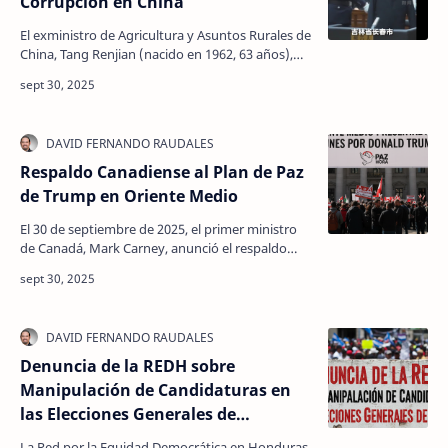
Corrupción en China
El exministro de Agricultura y Asuntos Rurales de
China, Tang Renjian (nacido en 1962, 63 años),
fue condenado el 28 de septiembre de 2025 a
una pe…
Respaldo Canadiense al Plan de Paz
de Trump en Oriente Medio
El 30 de septiembre de 2025, el primer ministro
de Canadá, Mark Carney, anunció el respaldo
oficial de su gobierno al "histórico nuevo plan
de…
Denuncia de la REDH sobre
Manipulación de Candidaturas en
las Elecciones Generales de
Honduras
La Red por la Equidad Democrática en Honduras