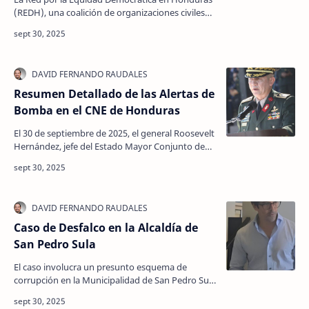
(REDH), una coalición de organizaciones civiles
dedicada a la defensa de la democracia y los
derechos…
Resumen Detallado de las Alertas de
Bomba en el CNE de Honduras
El 30 de septiembre de 2025, el general Roosevelt
Hernández, jefe del Estado Mayor Conjunto de
las Fuerzas Armadas de Honduras (FF.AA.),
confirmó q…
Caso de Desfalco en la Alcaldía de
San Pedro Sula
El caso involucra un presunto esquema de
corrupción en la Municipalidad de San Pedro Sula
(SPS), Honduras, donde se acusa a funcionarios
municipale…