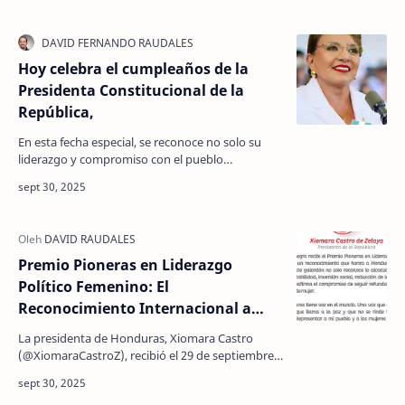
Hoy celebra el cumpleaños de la
Presidenta Constitucional de la
República,
En esta fecha especial, se reconoce no solo su
liderazgo y compromiso con el pueblo
hondureño, sino también el camino recorrido en
este último año …
Premio Pioneras en Liderazgo
Político Femenino: El
Reconocimiento Internacional a
Xiomara Castro en Montenegro
La presidenta de Honduras, Xiomara Castro
(@XiomaraCastroZ), recibió el 29 de septiembre
de 2025 el prestigioso Premio Pioneras en
Liderazgo Político…