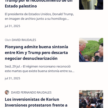
Trump por el reconocimiento de un
Estado palestino
El presidente de Estados Unidos, Donald Trump,
en imagen de archivo junto a su homólogo
canadiense, Mark Carney, en la Casa Blanca. Leah
Millis/REU…
Pionyang admite buena sintonía
entre Kim y Trump pero descarta
negociar desnuclearización
Seúl, 29 jul .- El régimen norcoreano reconoció
este martes que existe buena sintonía entre su
líder, Kim Jong-un, y el presidente
estadounidense, …
Los inversionistas de Koriun
Inversiones protestaron frente a