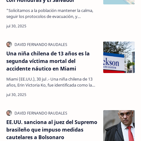
con Honduras y El Salvador
"Solicitamos a la población mantener la calma,
seguir los protocolos de evacuación, y
monitorear los canales oficiales para mayor
información.…
Una niña chilena de 13 años es la
segunda víctima mortal del
accidente náutico en Miami
Miami (EE.UU.), 30 jul .- Una niña chilena de 13
años, Erin Victoria Ko, fue identificada como la
segunda víctima mortal del accidente del lunes
en…
EE.UU. sanciona al juez del Supremo
brasileño que impuso medidas
cautelares a Bolsonaro