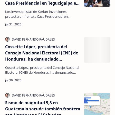
Casa Presidencial en Tegucigalpa el
30 de julio de 2025,
Los inversionistas de Koriun Inversiones
protestaron frente a Casa Presidencial en
Tegucigalpa el 30 de julio de 2025, exigiendo la
devolución de s…
Cossette López, presidenta del
Consejo Nacional Electoral (CNE) de
Honduras, ha denunciado
públicamente un intento
Cossette López, presidenta del Consejo Nacional
sistemático de desestabilización y
Electoral (CNE) de Honduras, ha denunciado
desmantelamiento del organismo
públicamente un intento sistemático de
desestabilización…
electoral.
Sismo de magnitud 5,8 en
Guatemala sacude también frontera