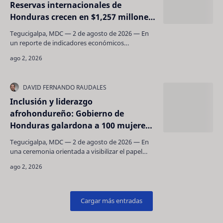
Reservas internacionales de
Honduras crecen en $1,257 millones
en los primeros seis meses de
Tegucigalpa, MDC — 2 de agosto de 2026 — En
gestión
un reporte de indicadores económicos
fundamentales para la solidez financiera de la
nación, las autori…
Inclusión y liderazgo
afrohondureño: Gobierno de
Honduras galardona a 100 mujeres
garífunas por su aporte al desarrollo
Tegucigalpa, MDC — 2 de agosto de 2026 — En
nacional
una ceremonia orientada a visibilizar el papel
fundamental de las comunidades étnicas y
promover la eq…