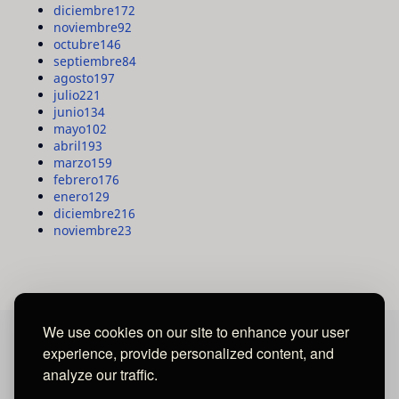
diciembre
172
noviembre
92
octubre
146
septiembre
84
agosto
197
julio
221
junio
134
mayo
102
abril
193
marzo
159
febrero
176
enero
129
diciembre
216
noviembre
23
We use cookies on our site to enhance your user
experience, provide personalized content, and
MAYA MEDIA GROUP
analyze our traffic.