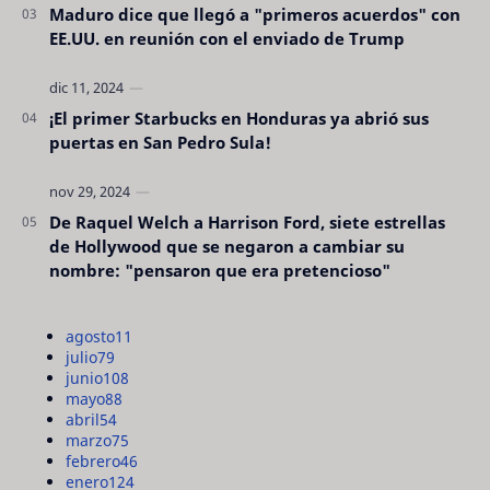
Maduro dice que llegó a "primeros acuerdos" con
EE.UU. en reunión con el enviado de Trump
¡El primer Starbucks en Honduras ya abrió sus
puertas en San Pedro Sula!
De Raquel Welch a Harrison Ford, siete estrellas
de Hollywood que se negaron a cambiar su
nombre: "pensaron que era pretencioso"
agosto
11
julio
79
junio
108
mayo
88
abril
54
marzo
75
febrero
46
enero
124