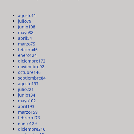
agosto
11
julio
79
junio
108
mayo
88
abril
54
marzo
75
febrero
46
enero
124
diciembre
172
noviembre
92
octubre
146
septiembre
84
agosto
197
julio
221
junio
134
mayo
102
abril
193
marzo
159
febrero
176
enero
129
diciembre
216