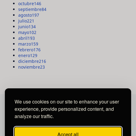
octubre
146
septiembre
84
agosto
197
julio
221
junio
134
mayo
102
abril
193
marzo
159
febrero
176
enero
129
diciembre
216
noviembre
23
We use cookies on our site to enhance your user
experience, provide personalized content, and
MAYA MEDIA GROUP
analyze our traffic.
Ubicados en Tegucigalpa - Honduras.
Accept all