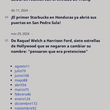
¡El primer Starbucks en Honduras ya abrió sus
puertas en San Pedro Sula!
De Raquel Welch a Harrison Ford, siete estrellas
de Hollywood que se negaron a cambiar su
nombre: "pensaron que era pretencioso"
agosto
11
julio
79
junio
108
mayo
88
abril
54
marzo
75
febrero
46
enero
124
diciembre
172
noviembre
92