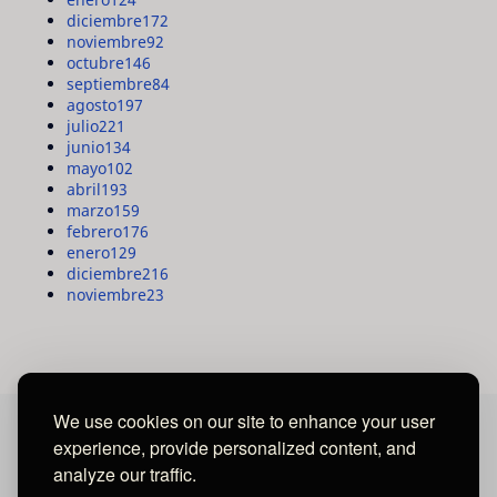
diciembre
172
noviembre
92
octubre
146
septiembre
84
agosto
197
julio
221
junio
134
mayo
102
abril
193
marzo
159
febrero
176
enero
129
diciembre
216
noviembre
23
We use cookies on our site to enhance your user
experience, provide personalized content, and
MAYA MEDIA GROUP
analyze our traffic.