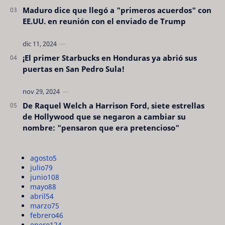
Maduro dice que llegó a "primeros acuerdos" con
EE.UU. en reunión con el enviado de Trump
¡El primer Starbucks en Honduras ya abrió sus
puertas en San Pedro Sula!
De Raquel Welch a Harrison Ford, siete estrellas
de Hollywood que se negaron a cambiar su
nombre: "pensaron que era pretencioso"
agosto
5
julio
79
junio
108
mayo
88
abril
54
marzo
75
febrero
46
enero
124