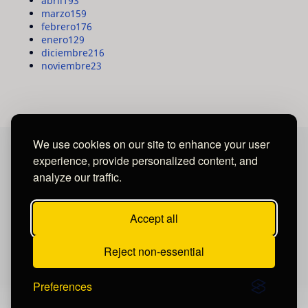
abril
193
marzo
159
febrero
176
enero
129
diciembre
216
noviembre
23
We use cookies on our site to enhance your user
experience, provide personalized content, and
MAYA MEDIA GROUP
analyze our traffic.
Ubicados en Tegucigalpa - Honduras.
Accept all
Reject non-essential
Preferences