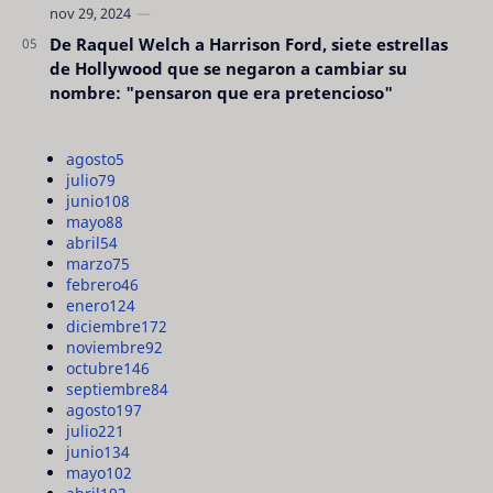
De Raquel Welch a Harrison Ford, siete estrellas
de Hollywood que se negaron a cambiar su
nombre: "pensaron que era pretencioso"
agosto
5
julio
79
junio
108
mayo
88
abril
54
marzo
75
febrero
46
enero
124
diciembre
172
noviembre
92
octubre
146
septiembre
84
agosto
197
julio
221
junio
134
mayo
102