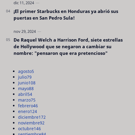
¡El primer Starbucks en Honduras ya abrió sus
puertas en San Pedro Sula!
De Raquel Welch a Harrison Ford, siete estrellas
de Hollywood que se negaron a cambiar su
nombre: "pensaron que era pretencioso"
agosto
5
julio
79
junio
108
mayo
88
abril
54
marzo
75
febrero
46
enero
124
diciembre
172
noviembre
92
octubre
146
septiembre
84