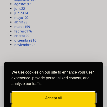
agosto
197
julio
221
junio
134
mayo
102
abril
193
marzo
159
febrero
176
enero
129
diciembre
216
noviembre
23
We use cookies on our site to enhance your user
experience, provide personalized content, and
MAYA MEDIA GROUP
analyze our traffic.
Ubicados en Tegucigalpa - Honduras.
Accept all