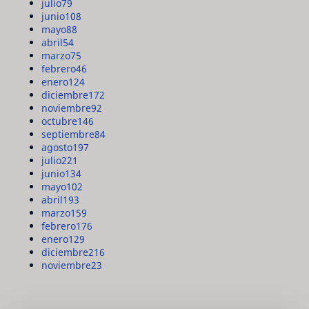
julio
79
junio
108
mayo
88
abril
54
marzo
75
febrero
46
enero
124
diciembre
172
noviembre
92
octubre
146
septiembre
84
agosto
197
julio
221
junio
134
mayo
102
abril
193
marzo
159
febrero
176
enero
129
diciembre
216
noviembre
23