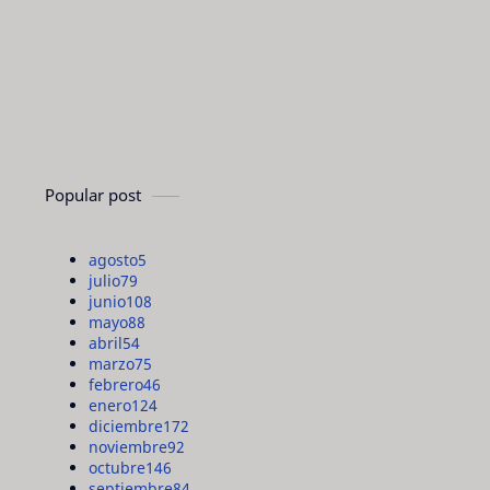
Popular post
agosto
5
julio
79
junio
108
mayo
88
abril
54
marzo
75
febrero
46
enero
124
diciembre
172
noviembre
92
octubre
146
septiembre
84