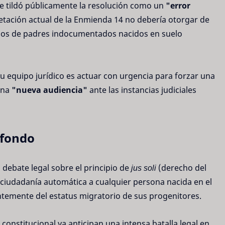
e tildó públicamente la resolución como un
"error
etación actual de la Enmienda 14 no debería otorgar de
ijos de padres indocumentados nacidos en suelo
u equipo jurídico es actuar con urgencia para forzar una
una
"nueva audiencia"
ante las instancias judiciales
 fondo
l debate legal sobre el principio de
jus soli
(derecho del
a ciudadanía automática a cualquier persona nacida en el
ntemente del estatus migratorio de sus progenitores.
constitucional ya anticipan una intensa batalla legal en