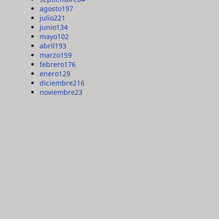
agosto
197
julio
221
junio
134
mayo
102
abril
193
marzo
159
febrero
176
enero
129
diciembre
216
noviembre
23