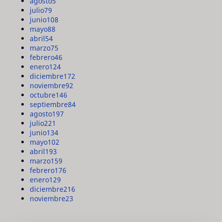
agosto
5
julio
79
junio
108
mayo
88
abril
54
marzo
75
febrero
46
enero
124
diciembre
172
noviembre
92
octubre
146
septiembre
84
agosto
197
julio
221
junio
134
mayo
102
abril
193
marzo
159
febrero
176
enero
129
diciembre
216
noviembre
23