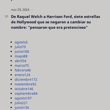
De Raquel Welch a Harrison Ford, siete estrellas
de Hollywood que se negaron a cambiar su
nombre: "pensaron que era pretencioso"
agosto
5
julio
79
junio
108
mayo
88
abril
54
marzo
75
febrero
46
enero
124
diciembre
172
noviembre
92
octubre
146
septiembre
84
agosto
197
julio
221
junio
134