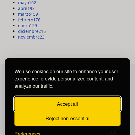
mayo
102
abril
193
marzo
159
febrero
176
enero
129
diciembre
216
noviembre
23
We use cookies on our site to enhance your user
experience, provide personalized content, and
MAYA MEDIA GROUP
analyze our traffic.
Ubicados en Tegucigalpa - Honduras.
Accept all
Reject non-essential
Preferences