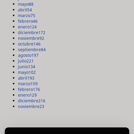
mayo
88
abril
54
marzo
75
febrero
46
enero
124
diciembre
172
noviembre
92
octubre
146
septiembre
84
agosto
197
julio
221
junio
134
mayo
102
abril
193
marzo
159
febrero
176
enero
129
diciembre
216
noviembre
23