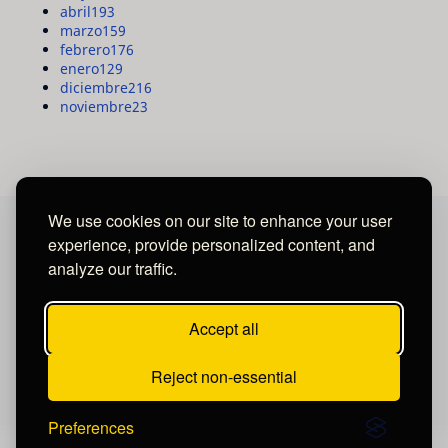
abril
193
marzo
159
febrero
176
enero
129
diciembre
216
noviembre
23
We use cookies on our site to enhance your user
experience, provide personalized content, and
MAYA MEDIA GROUP
analyze our traffic.
Ubicados en Tegucigalpa - Honduras.
Accept all
Reject non-essential
Preferences