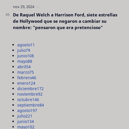
De Raquel Welch a Harrison Ford, siete estrellas
de Hollywood que se negaron a cambiar su
nombre: "pensaron que era pretencioso"
agosto
11
julio
79
junio
108
mayo
88
abril
54
marzo
75
febrero
46
enero
124
diciembre
172
noviembre
92
octubre
146
septiembre
84
agosto
197
julio
221
junio
134
mayo
102