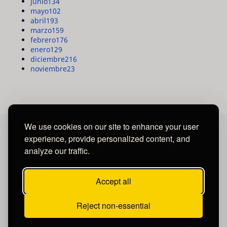
junio
134
mayo
102
abril
193
marzo
159
febrero
176
enero
129
diciembre
216
noviembre
23
We use cookies on our site to enhance your user
experience, provide personalized content, and
MAYA MEDIA GROUP
analyze our traffic.
Ubicados en Tegucigalpa - Honduras.
Accept all
Reject non-essential