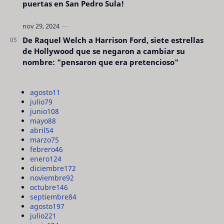
puertas en San Pedro Sula!
De Raquel Welch a Harrison Ford, siete estrellas
de Hollywood que se negaron a cambiar su
nombre: "pensaron que era pretencioso"
agosto
11
julio
79
junio
108
mayo
88
abril
54
marzo
75
febrero
46
enero
124
diciembre
172
noviembre
92
octubre
146
septiembre
84
agosto
197
julio
221