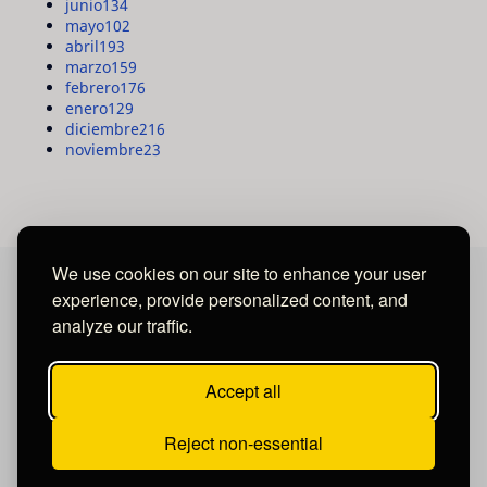
junio
134
mayo
102
abril
193
marzo
159
febrero
176
enero
129
diciembre
216
noviembre
23
We use cookies on our site to enhance your user
experience, provide personalized content, and
MAYA MEDIA GROUP
analyze our traffic.
Ubicados en Tegucigalpa - Honduras.
Accept all
Reject non-essential