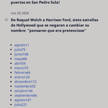
puertas en San Pedro Sula!
De Raquel Welch a Harrison Ford, siete estrellas
de Hollywood que se negaron a cambiar su
nombre: "pensaron que era pretencioso"
agosto
11
julio
79
junio
108
mayo
88
abril
54
marzo
75
febrero
46
enero
124
diciembre
172
noviembre
92
octubre
146
septiembre
84
agosto
197
julio
221