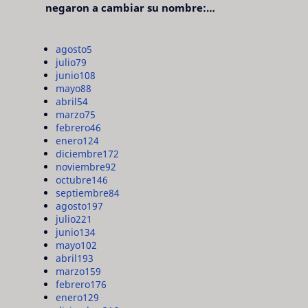
negaron a cambiar su nombre:
"pensaron que era pretencioso"
agosto
5
julio
79
junio
108
mayo
88
abril
54
marzo
75
febrero
46
enero
124
diciembre
172
noviembre
92
octubre
146
septiembre
84
agosto
197
julio
221
junio
134
mayo
102
abril
193
marzo
159
febrero
176
enero
129