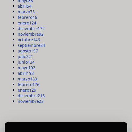
mayo
88
abril
54
marzo
75
febrero
46
enero
124
diciembre
172
noviembre
92
octubre
146
septiembre
84
agosto
197
julio
221
junio
134
mayo
102
abril
193
marzo
159
febrero
176
enero
129
diciembre
216
noviembre
23