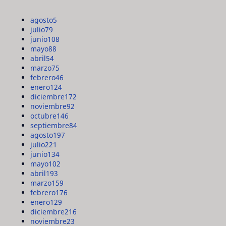
agosto
5
julio
79
junio
108
mayo
88
abril
54
marzo
75
febrero
46
enero
124
diciembre
172
noviembre
92
octubre
146
septiembre
84
agosto
197
julio
221
junio
134
mayo
102
abril
193
marzo
159
febrero
176
enero
129
diciembre
216
noviembre
23