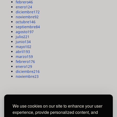
febrero
46
enero
124
diciembre
172
noviembre
92
octubre
146
septiembre
84
agosto
197
julio
221
junio
134
mayo
102
abril
193
marzo
159
febrero
176
enero
129
diciembre
216
noviembre
23
We use cookies on our site to enhance your user
experience, provide personalized content, and