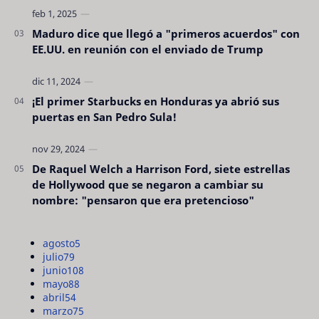
Maduro dice que llegó a "primeros acuerdos" con
EE.UU. en reunión con el enviado de Trump
¡El primer Starbucks en Honduras ya abrió sus
puertas en San Pedro Sula!
De Raquel Welch a Harrison Ford, siete estrellas
de Hollywood que se negaron a cambiar su
nombre: "pensaron que era pretencioso"
agosto
5
julio
79
junio
108
mayo
88
abril
54
marzo
75