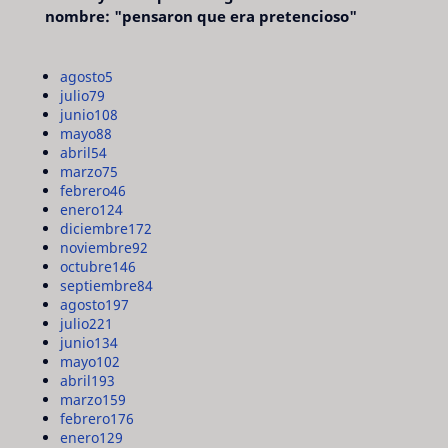
nombre: "pensaron que era pretencioso"
agosto
5
julio
79
junio
108
mayo
88
abril
54
marzo
75
febrero
46
enero
124
diciembre
172
noviembre
92
octubre
146
septiembre
84
agosto
197
julio
221
junio
134
mayo
102
abril
193
marzo
159
febrero
176
enero
129