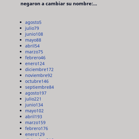
negaron a cambiar su nombre:
"pensaron que era pretencioso"
agosto
5
julio
79
junio
108
mayo
88
abril
54
marzo
75
febrero
46
enero
124
diciembre
172
noviembre
92
octubre
146
septiembre
84
agosto
197
julio
221
junio
134
mayo
102
abril
193
marzo
159
febrero
176
enero
129