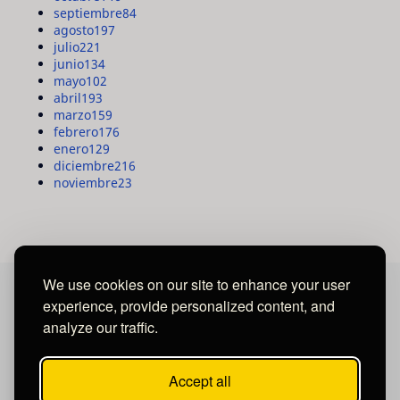
septiembre
84
agosto
197
julio
221
junio
134
mayo
102
abril
193
marzo
159
febrero
176
enero
129
diciembre
216
noviembre
23
We use cookies on our site to enhance your user
experience, provide personalized content, and
MAYA MEDIA GROUP
analyze our traffic.
Ubicados en Tegucigalpa - Honduras.
Accept all