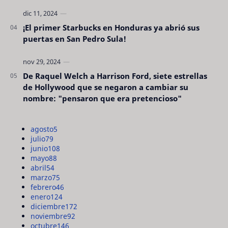
¡El primer Starbucks en Honduras ya abrió sus
puertas en San Pedro Sula!
De Raquel Welch a Harrison Ford, siete estrellas
de Hollywood que se negaron a cambiar su
nombre: "pensaron que era pretencioso"
agosto
5
julio
79
junio
108
mayo
88
abril
54
marzo
75
febrero
46
enero
124
diciembre
172
noviembre
92
octubre
146