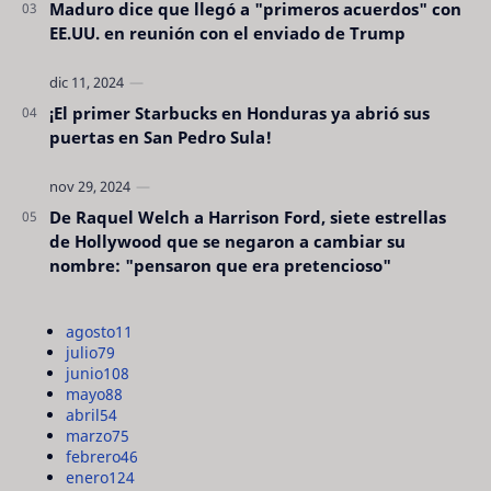
Maduro dice que llegó a "primeros acuerdos" con
EE.UU. en reunión con el enviado de Trump
¡El primer Starbucks en Honduras ya abrió sus
puertas en San Pedro Sula!
De Raquel Welch a Harrison Ford, siete estrellas
de Hollywood que se negaron a cambiar su
nombre: "pensaron que era pretencioso"
agosto
11
julio
79
junio
108
mayo
88
abril
54
marzo
75
febrero
46
enero
124