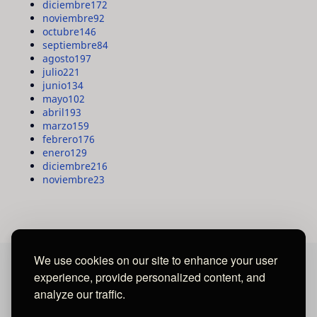
diciembre
172
noviembre
92
octubre
146
septiembre
84
agosto
197
julio
221
junio
134
mayo
102
abril
193
marzo
159
febrero
176
enero
129
diciembre
216
noviembre
23
We use cookies on our site to enhance your user
experience, provide personalized content, and
MAYA MEDIA GROUP
analyze our traffic.