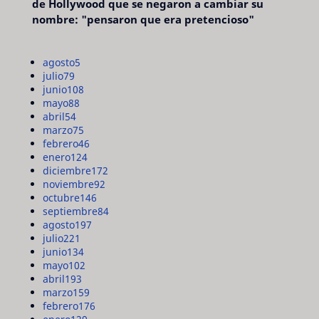
de Hollywood que se negaron a cambiar su
nombre: "pensaron que era pretencioso"
agosto
5
julio
79
junio
108
mayo
88
abril
54
marzo
75
febrero
46
enero
124
diciembre
172
noviembre
92
octubre
146
septiembre
84
agosto
197
julio
221
junio
134
mayo
102
abril
193
marzo
159
febrero
176