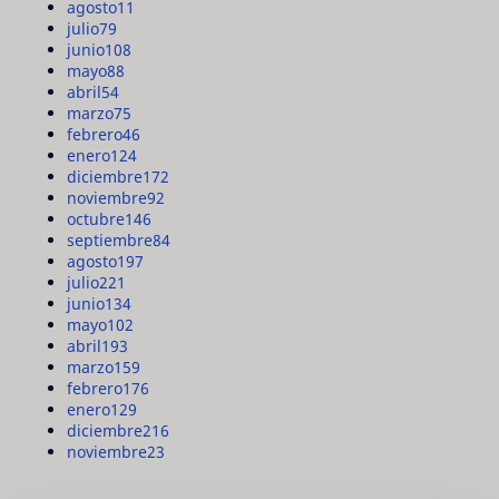
agosto
11
julio
79
junio
108
mayo
88
abril
54
marzo
75
febrero
46
enero
124
diciembre
172
noviembre
92
octubre
146
septiembre
84
agosto
197
julio
221
junio
134
mayo
102
abril
193
marzo
159
febrero
176
enero
129
diciembre
216
noviembre
23