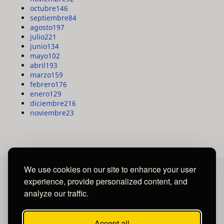
octubre
146
septiembre
84
agosto
197
julio
221
junio
134
mayo
102
abril
193
marzo
159
febrero
176
enero
129
diciembre
216
noviembre
23
We use cookies on our site to enhance your user
experience, provide personalized content, and
MAYA MEDIA GROUP
analyze our traffic.
Ubicados en Tegucigalpa - Honduras.
Accept all