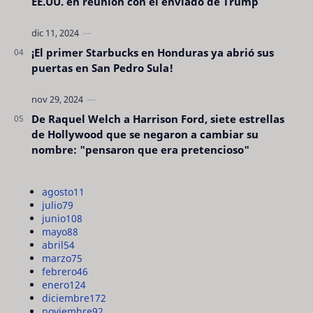
EE.UU. en reunión con el enviado de Trump
¡El primer Starbucks en Honduras ya abrió sus
puertas en San Pedro Sula!
De Raquel Welch a Harrison Ford, siete estrellas
de Hollywood que se negaron a cambiar su
nombre: "pensaron que era pretencioso"
agosto
11
julio
79
junio
108
mayo
88
abril
54
marzo
75
febrero
46
enero
124
diciembre
172
noviembre
92