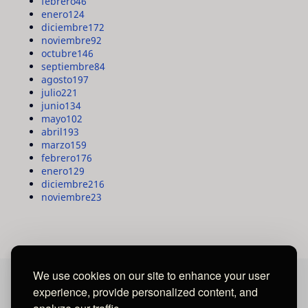
febrero
46
enero
124
diciembre
172
noviembre
92
octubre
146
septiembre
84
agosto
197
julio
221
junio
134
mayo
102
abril
193
marzo
159
febrero
176
enero
129
diciembre
216
noviembre
23
We use cookies on our site to enhance your user
experience, provide personalized content, and
MAYA MEDIA GROUP