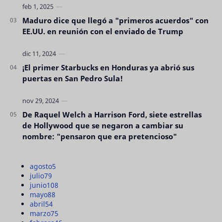
Maduro dice que llegó a "primeros acuerdos" con
EE.UU. en reunión con el enviado de Trump
¡El primer Starbucks en Honduras ya abrió sus
puertas en San Pedro Sula!
De Raquel Welch a Harrison Ford, siete estrellas
de Hollywood que se negaron a cambiar su
nombre: "pensaron que era pretencioso"
agosto
5
julio
79
junio
108
mayo
88
abril
54
marzo
75