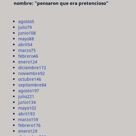
nombre: "pensaron que era pretencioso"
agosto
5
julio
79
junio
108
mayo
88
abril
54
marzo
75
febrero
46
enero
124
diciembre
172
noviembre
92
octubre
146
septiembre
84
agosto
197
julio
221
junio
134
mayo
102
abril
193
marzo
159
febrero
176
enero
129