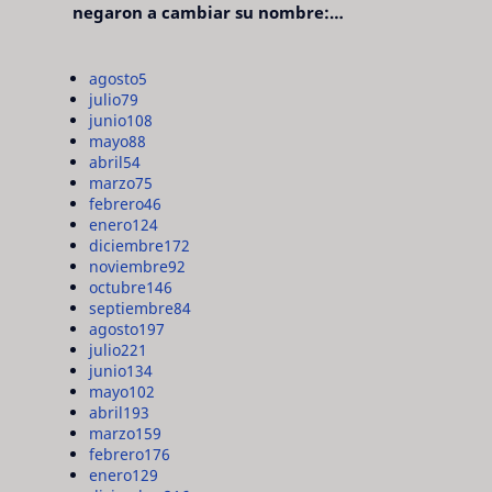
negaron a cambiar su nombre:
"pensaron que era pretencioso"
agosto
5
julio
79
junio
108
mayo
88
abril
54
marzo
75
febrero
46
enero
124
diciembre
172
noviembre
92
octubre
146
septiembre
84
agosto
197
julio
221
junio
134
mayo
102
abril
193
marzo
159
febrero
176
enero
129