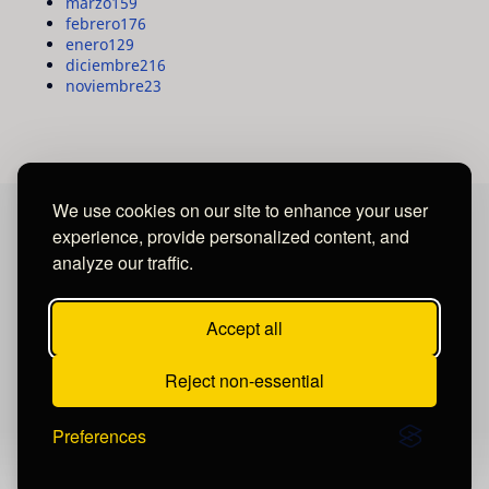
marzo
159
febrero
176
enero
129
diciembre
216
noviembre
23
We use cookies on our site to enhance your user
experience, provide personalized content, and
MAYA MEDIA GROUP
analyze our traffic.
Ubicados en Tegucigalpa - Honduras.
Accept all
Reject non-essential
Preferences
Publicar un comentario