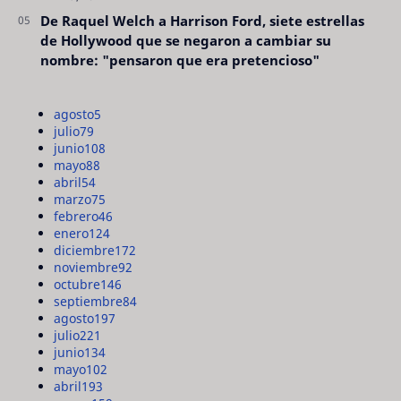
De Raquel Welch a Harrison Ford, siete estrellas
de Hollywood que se negaron a cambiar su
nombre: "pensaron que era pretencioso"
agosto
5
julio
79
junio
108
mayo
88
abril
54
marzo
75
febrero
46
enero
124
diciembre
172
noviembre
92
octubre
146
septiembre
84
agosto
197
julio
221
junio
134
mayo
102
abril
193