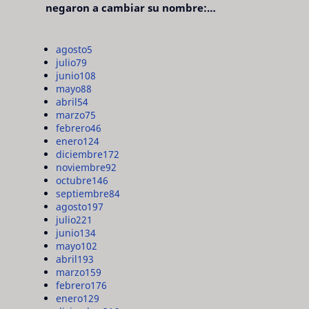
negaron a cambiar su nombre:
"pensaron que era pretencioso"
agosto
5
julio
79
junio
108
mayo
88
abril
54
marzo
75
febrero
46
enero
124
diciembre
172
noviembre
92
octubre
146
septiembre
84
agosto
197
julio
221
junio
134
mayo
102
abril
193
marzo
159
febrero
176
enero
129