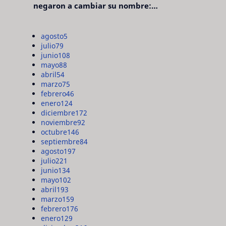
negaron a cambiar su nombre:
"pensaron que era pretencioso"
agosto
5
julio
79
junio
108
mayo
88
abril
54
marzo
75
febrero
46
enero
124
diciembre
172
noviembre
92
octubre
146
septiembre
84
agosto
197
julio
221
junio
134
mayo
102
abril
193
marzo
159
febrero
176
enero
129