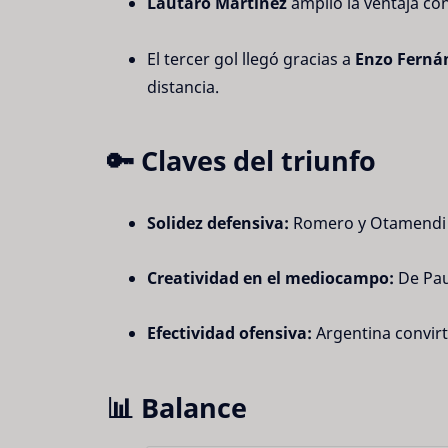
Lautaro Martínez
 amplió la ventaja co
El tercer gol llegó gracias a 
Enzo Ferná
distancia.
🔑 Claves del triunfo
Solidez defensiva:
 Romero y Otamendi n
Creatividad en el mediocampo:
 De Pau
Efectividad ofensiva:
 Argentina convirt
📊 Balance