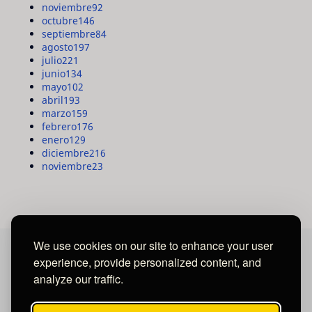
noviembre
92
octubre
146
septiembre
84
agosto
197
julio
221
junio
134
mayo
102
abril
193
marzo
159
febrero
176
enero
129
diciembre
216
noviembre
23
We use cookies on our site to enhance your user
experience, provide personalized content, and
MAYA MEDIA GROUP
analyze our traffic.
Ubicados en Tegucigalpa - Honduras.