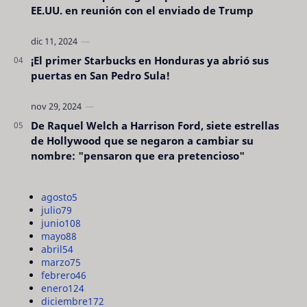
EE.UU. en reunión con el enviado de Trump
¡El primer Starbucks en Honduras ya abrió sus
puertas en San Pedro Sula!
De Raquel Welch a Harrison Ford, siete estrellas
de Hollywood que se negaron a cambiar su
nombre: "pensaron que era pretencioso"
agosto
5
julio
79
junio
108
mayo
88
abril
54
marzo
75
febrero
46
enero
124
diciembre
172