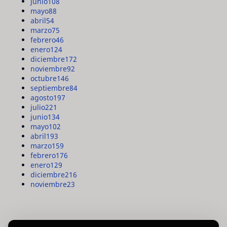
junio
108
mayo
88
abril
54
marzo
75
febrero
46
enero
124
diciembre
172
noviembre
92
octubre
146
septiembre
84
agosto
197
julio
221
junio
134
mayo
102
abril
193
marzo
159
febrero
176
enero
129
diciembre
216
noviembre
23