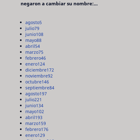
negaron a cambiar su nombre:
"pensaron que era pretencioso"
agosto
5
julio
79
junio
108
mayo
88
abril
54
marzo
75
febrero
46
enero
124
diciembre
172
noviembre
92
octubre
146
septiembre
84
agosto
197
julio
221
junio
134
mayo
102
abril
193
marzo
159
febrero
176
enero
129