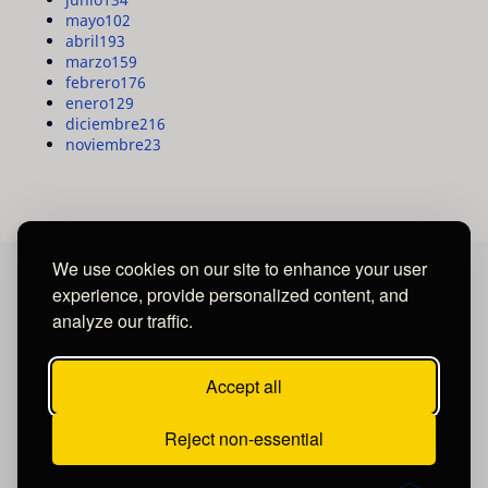
mayo
102
abril
193
marzo
159
febrero
176
enero
129
diciembre
216
noviembre
23
We use cookies on our site to enhance your user
experience, provide personalized content, and
MAYA MEDIA GROUP
analyze our traffic.
Ubicados en Tegucigalpa - Honduras.
Accept all
Reject non-essential