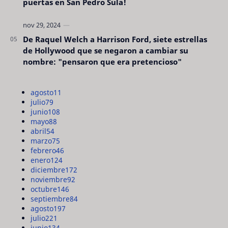
puertas en San Pedro Sula!
De Raquel Welch a Harrison Ford, siete estrellas
de Hollywood que se negaron a cambiar su
nombre: "pensaron que era pretencioso"
agosto
11
julio
79
junio
108
mayo
88
abril
54
marzo
75
febrero
46
enero
124
diciembre
172
noviembre
92
octubre
146
septiembre
84
agosto
197
julio
221
junio
134