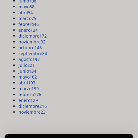
junio
108
mayo
88
abril
54
marzo
75
febrero
46
enero
124
diciembre
172
noviembre
92
octubre
146
septiembre
84
agosto
197
julio
221
junio
134
mayo
102
abril
193
marzo
159
febrero
176
enero
129
diciembre
216
noviembre
23