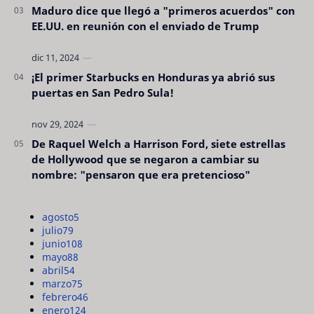
Maduro dice que llegó a "primeros acuerdos" con
EE.UU. en reunión con el enviado de Trump
¡El primer Starbucks en Honduras ya abrió sus
puertas en San Pedro Sula!
De Raquel Welch a Harrison Ford, siete estrellas
de Hollywood que se negaron a cambiar su
nombre: "pensaron que era pretencioso"
agosto
5
julio
79
junio
108
mayo
88
abril
54
marzo
75
febrero
46
enero
124