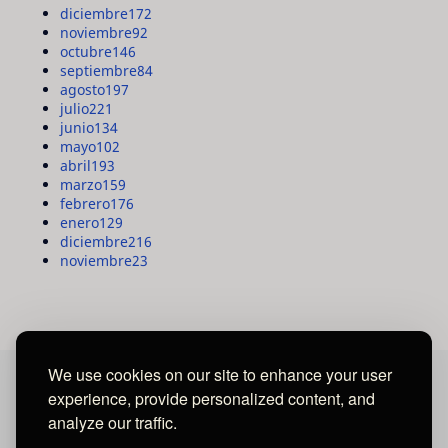
diciembre
172
noviembre
92
octubre
146
septiembre
84
agosto
197
julio
221
junio
134
mayo
102
abril
193
marzo
159
febrero
176
enero
129
diciembre
216
noviembre
23
We use cookies on our site to enhance your user
experience, provide personalized content, and
MAYA MEDIA GROUP
analyze our traffic.