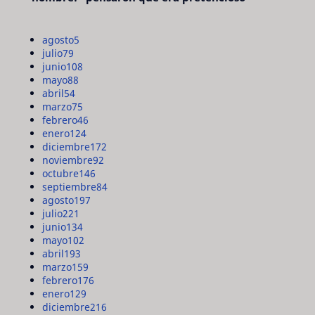
agosto
5
julio
79
junio
108
mayo
88
abril
54
marzo
75
febrero
46
enero
124
diciembre
172
noviembre
92
octubre
146
septiembre
84
agosto
197
julio
221
junio
134
mayo
102
abril
193
marzo
159
febrero
176
enero
129
diciembre
216