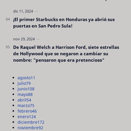
¡El primer Starbucks en Honduras ya abrió sus
puertas en San Pedro Sula!
De Raquel Welch a Harrison Ford, siete estrellas
de Hollywood que se negaron a cambiar su
nombre: "pensaron que era pretencioso"
agosto
11
julio
79
junio
108
mayo
88
abril
54
marzo
75
febrero
46
enero
124
diciembre
172
noviembre
92