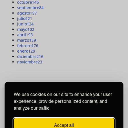
octubre
146
septiembre
84
agosto
197
julio
221
junio
134
mayo
102
abril
193
marzo
159
febrero
176
enero
129
diciembre
216
noviembre
23
We use cookies on our site to enhance your user
experience, provide personalized content, and
MAYA MEDIA GROUP
analyze our traffic.
Ubicados en Tegucigalpa - Honduras.
Accept all