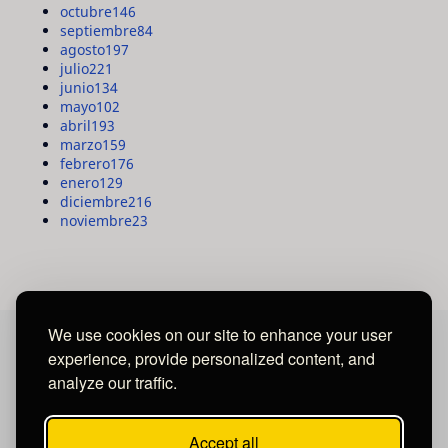
octubre
146
septiembre
84
agosto
197
julio
221
junio
134
mayo
102
abril
193
marzo
159
febrero
176
enero
129
diciembre
216
noviembre
23
We use cookies on our site to enhance your user
experience, provide personalized content, and
MAYA MEDIA GROUP
analyze our traffic.
Ubicados en Tegucigalpa - Honduras.
Accept all