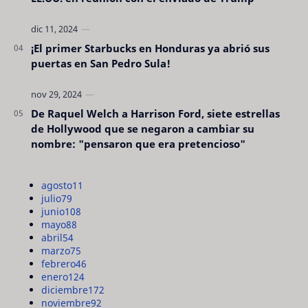
¡El primer Starbucks en Honduras ya abrió sus
puertas en San Pedro Sula!
De Raquel Welch a Harrison Ford, siete estrellas
de Hollywood que se negaron a cambiar su
nombre: "pensaron que era pretencioso"
agosto
11
julio
79
junio
108
mayo
88
abril
54
marzo
75
febrero
46
enero
124
diciembre
172
noviembre
92