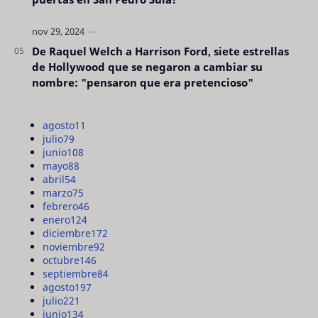
De Raquel Welch a Harrison Ford, siete estrellas
de Hollywood que se negaron a cambiar su
nombre: "pensaron que era pretencioso"
agosto
11
julio
79
junio
108
mayo
88
abril
54
marzo
75
febrero
46
enero
124
diciembre
172
noviembre
92
octubre
146
septiembre
84
agosto
197
julio
221
junio
134