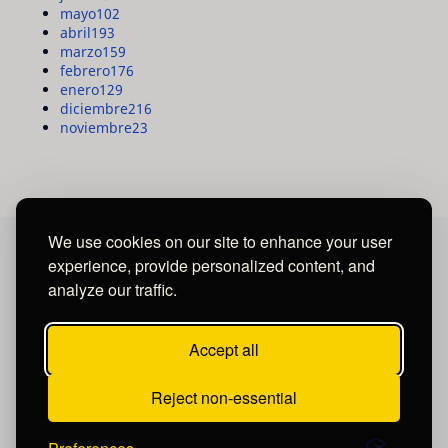
mayo
102
abril
193
marzo
159
febrero
176
enero
129
diciembre
216
noviembre
23
We use cookies on our site to enhance your user
experience, provide personalized content, and
MAYA MEDIA GROUP
analyze our traffic.
Ubicados en Tegucigalpa - Honduras.
Accept all
Reject non-essential