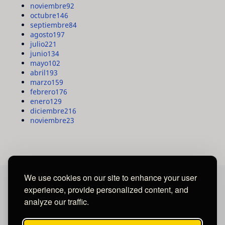
noviembre
92
octubre
146
septiembre
84
agosto
197
julio
221
junio
134
mayo
102
abril
193
marzo
159
febrero
176
enero
129
diciembre
216
noviembre
23
We use cookies on our site to enhance your user
experience, provide personalized content, and
MAYA MEDIA GROUP
analyze our traffic.
Ubicados en Tegucigalpa - Honduras.