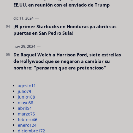
EE.UU. en reunión con el enviado de Trump
¡El primer Starbucks en Honduras ya abrió sus
puertas en San Pedro Sula!
De Raquel Welch a Harrison Ford, siete estrellas
de Hollywood que se negaron a cambiar su
nombre: "pensaron que era pretencioso"
agosto
11
julio
79
junio
108
mayo
88
abril
54
marzo
75
febrero
46
enero
124
diciembre
172