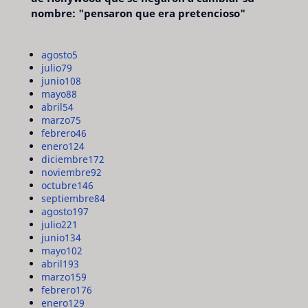
nombre: "pensaron que era pretencioso"
agosto
5
julio
79
junio
108
mayo
88
abril
54
marzo
75
febrero
46
enero
124
diciembre
172
noviembre
92
octubre
146
septiembre
84
agosto
197
julio
221
junio
134
mayo
102
abril
193
marzo
159
febrero
176
enero
129