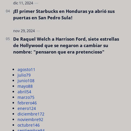
¡El primer Starbucks en Honduras ya abrió sus
puertas en San Pedro Sula!
De Raquel Welch a Harrison Ford, siete estrellas
de Hollywood que se negaron a cambiar su
nombre: "pensaron que era pretencioso"
agosto
11
julio
79
junio
108
mayo
88
abril
54
marzo
75
febrero
46
enero
124
diciembre
172
noviembre
92
octubre
146
septiembre
84