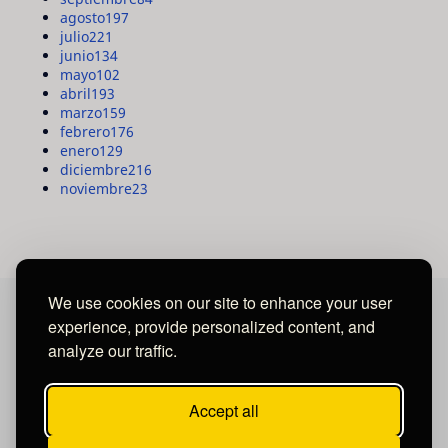
agosto
197
julio
221
junio
134
mayo
102
abril
193
marzo
159
febrero
176
enero
129
diciembre
216
noviembre
23
We use cookies on our site to enhance your user
experience, provide personalized content, and
MAYA MEDIA GROUP
analyze our traffic.
Ubicados en Tegucigalpa - Honduras.
Accept all