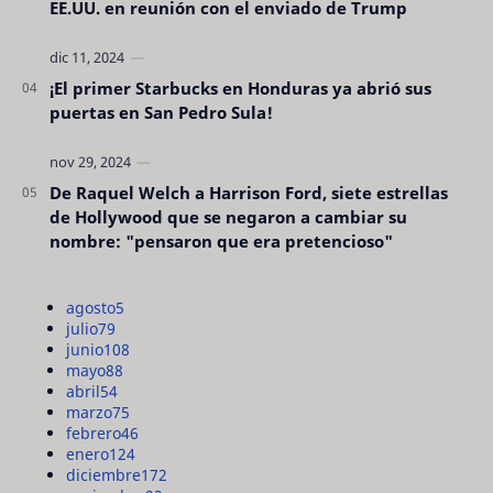
EE.UU. en reunión con el enviado de Trump
¡El primer Starbucks en Honduras ya abrió sus
puertas en San Pedro Sula!
De Raquel Welch a Harrison Ford, siete estrellas
de Hollywood que se negaron a cambiar su
nombre: "pensaron que era pretencioso"
agosto
5
julio
79
junio
108
mayo
88
abril
54
marzo
75
febrero
46
enero
124
diciembre
172