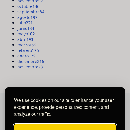
noviembre
92
octubre
146
septiembre
84
agosto
197
julio
221
junio
134
mayo
102
abril
193
marzo
159
febrero
176
enero
129
diciembre
216
noviembre
23
We use cookies on our site to enhance your user
experience, provide personalized content, and
MAYA MEDIA GROUP
analyze our traffic.
Ubicados en Tegucigalpa - Honduras.