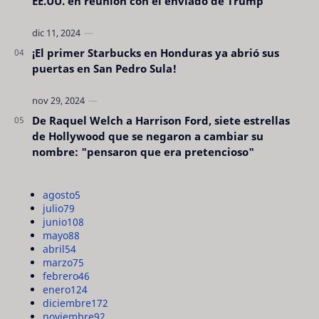
EE.UU. en reunión con el enviado de Trump
¡El primer Starbucks en Honduras ya abrió sus
puertas en San Pedro Sula!
De Raquel Welch a Harrison Ford, siete estrellas
de Hollywood que se negaron a cambiar su
nombre: "pensaron que era pretencioso"
agosto
5
julio
79
junio
108
mayo
88
abril
54
marzo
75
febrero
46
enero
124
diciembre
172
noviembre
92