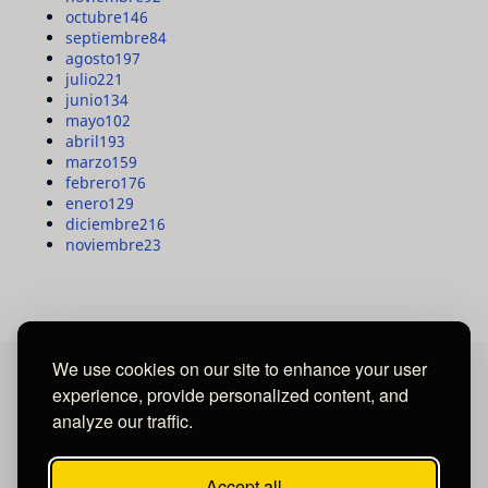
octubre
146
septiembre
84
agosto
197
julio
221
junio
134
mayo
102
abril
193
marzo
159
febrero
176
enero
129
diciembre
216
noviembre
23
We use cookies on our site to enhance your user
experience, provide personalized content, and
MAYA MEDIA GROUP
analyze our traffic.
Ubicados en Tegucigalpa - Honduras.
Accept all