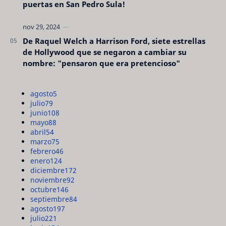
puertas en San Pedro Sula!
De Raquel Welch a Harrison Ford, siete estrellas
de Hollywood que se negaron a cambiar su
nombre: "pensaron que era pretencioso"
agosto
5
julio
79
junio
108
mayo
88
abril
54
marzo
75
febrero
46
enero
124
diciembre
172
noviembre
92
octubre
146
septiembre
84
agosto
197
julio
221