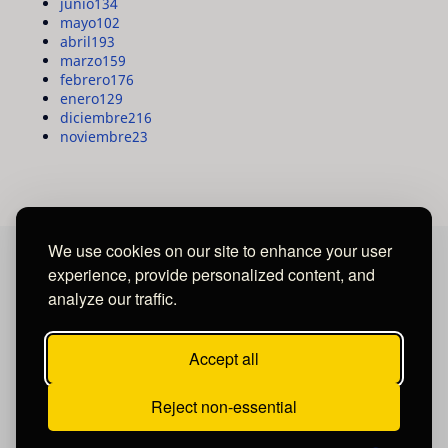
junio
134
mayo
102
abril
193
marzo
159
febrero
176
enero
129
diciembre
216
noviembre
23
We use cookies on our site to enhance your user
experience, provide personalized content, and
MAYA MEDIA GROUP
analyze our traffic.
Ubicados en Tegucigalpa - Honduras.
Accept all
Reject non-essential